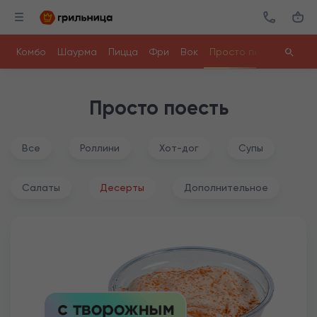
Комбо
Шаурма
Пицца
Фри
Вок
Просто поесть
Напи
Просто поесть
Все
Роллини
Хот-дог
Супы
Салаты
Десерты
Дополнительное