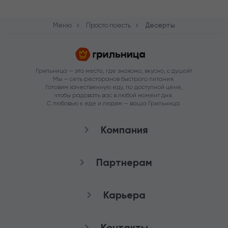
Меню
Просто поесть
Десерты
Грильница — это место, где знакомо, вкусно, с душой!
Мы — сеть ресторанов быстрого питания.
Готовим качественную еду, по доступной цене,
чтобы радовать вас в любой момент дня.
С любовью к еде и людям — ваша Грильница.
Компания
О нас
Партнерам
Рестораны
Франшиза
Карьера
Аренда
Стать агентом
Снабжение
качества
Контакты