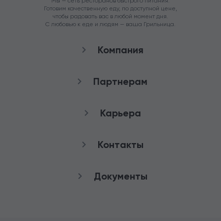
Мы — сеть ресторанов быстрого питания.
Готовим качественную еду, по доступной цене,
чтобы радовать вас в любой момент дня.
С любовью к еде и людям — ваша Грильница.
Компания
О нас
Партнерам
Рестораны
Франшиза
Карьера
Аренда
Стать агентом
Снабжение
качества
Контакты
Работа в Грильнице
Служба заботы
Документы
8 (800) 100-82-90
Публичная оферта
+7 (3852) 50-50-65
Политика
конфиденциальности