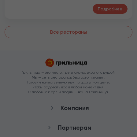
Подробнее
Все рестораны
Грильница — это место, где знакомо, вкусно, с душой!
Мы — сеть ресторанов быстрого питания.
Готовим качественную еду, по доступной цене,
чтобы радовать вас в любой момент дня.
С любовью к еде и людям — ваша Грильница.
Компания
О нас
Партнерам
Рестораны