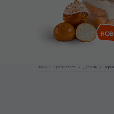
Меню
Просто поесть
Десерты
Кори