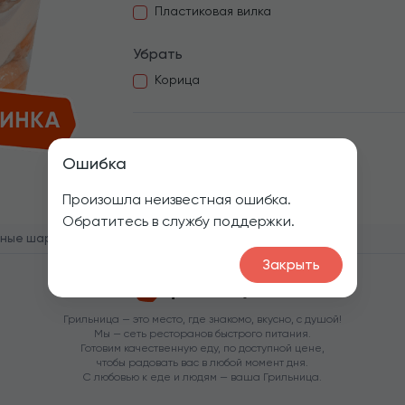
Пластиковая вилка
Убрать
Корица
1
Ошибка
Произошла неизвестная ошибка.
Обратитесь в службу поддержки.
чные шарики с творожным кремом
Закрыть
Грильница — это место, где знакомо, вкусно, с душой!
Мы — сеть ресторанов быстрого питания.
Готовим качественную еду, по доступной цене,
чтобы радовать вас в любой момент дня.
С любовью к еде и людям — ваша Грильница.