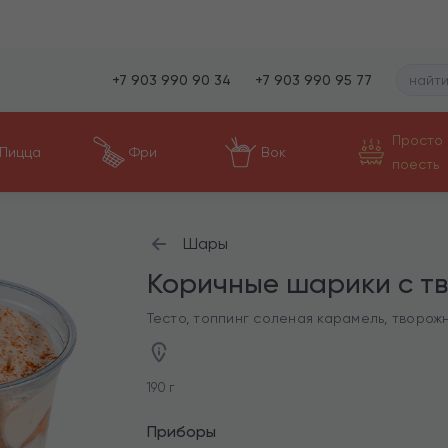
+7 903 990 90 34
+7 903 990 95 77
Просто
Пицца
Фри
Вок
поесть
Шары
Коричные шарики с т
Тесто, топпинг соленая карамель, творож
190 г
Приборы