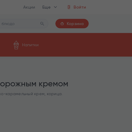
Акции
Еще
Войти
Корзина
Напитки
ворожным кремом
но-карамельный крем, корица.