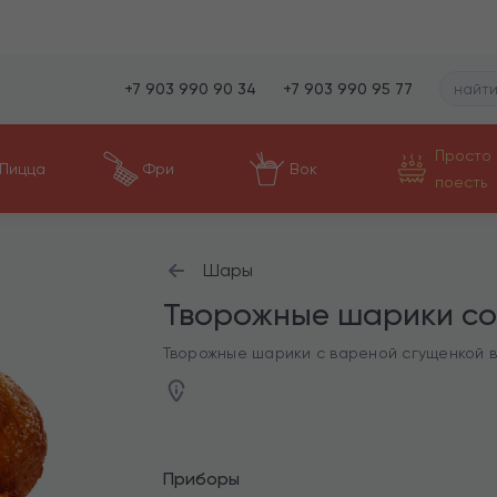
+7 903 990 90 34
+7 903 990 95 77
Просто
Пицца
Фри
Вок
поесть
Шары
Творожные шарики со
Творожные шарики с вареной сгущенкой вн
Приборы