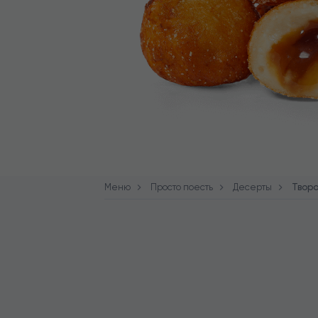
Меню
Просто поесть
Десерты
Твор