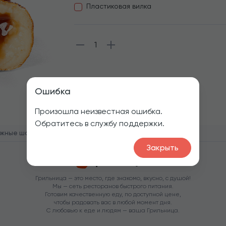
Пластиковая вилка
1
Ошибка
Произошла неизвестная ошибка.
Обратитесь в службу поддержки.
ожные шарики со сгущенкой
Закрыть
Грильница — это место, где знакомо, вкусно, с душой!
Мы — сеть ресторанов быстрого питания.
Готовим качественную еду, по доступной цене,
чтобы радовать вас в любой момент дня.
С любовью к еде и людям — ваша Грильница.