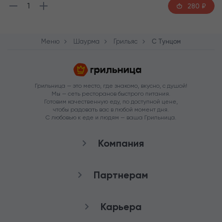
1
280
₽
Меню
Шаурма
Грильяс
C Тунцом
Грильница — это место, где знакомо, вкусно, с душой!
Мы — сеть ресторанов быстрого питания.
Готовим качественную еду, по доступной цене,
чтобы радовать вас в любой момент дня.
С любовью к еде и людям — ваша Грильница.
Компания
О нас
Партнерам
Рестораны
Франшиза
Карьера
Аренда