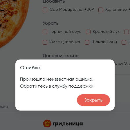
Добавить
Сыр Моцарелла, +80₽
Халапеньо, 
Убрать
Горчичный соус
Крымский лук
Филе цыпленка
Шампиньоны
Дополнительно
Резать на 12 кусочков
Резать на 16 
Ошибка
Произошла неизвестная ошибка.
Обратитесь в службу поддержки.
1
Закрыть
льен