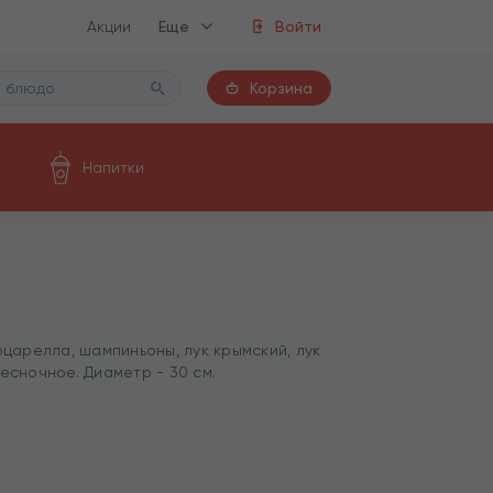
Акции
Еще
Войти
Корзина
Напитки
оцарелла, шампиньоны, лук крымский, лук
чесночное. Диаметр - 30 см.