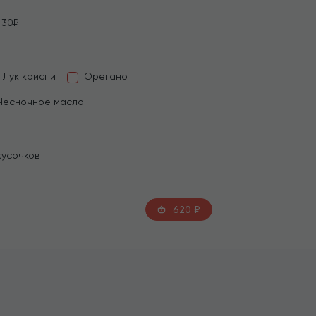
+30₽
Лук криспи
Орегано
Чесночное масло
кусочков
620
₽