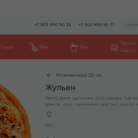
+7 903 990 90 34
+7 903 990 95 77
Просто
Пицца
Фри
Вок
поесть
Итальянская 30 см
Жульен
Тесто, филе цыпленка, соус цезарь, сыр м
криспи, соус горчичный, орегано, масло 
575 г