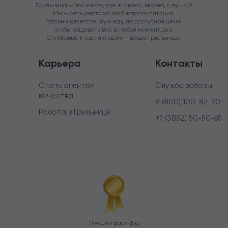
Грильница — это место, где знакомо, вкусно, с душой!
Мы — сеть ресторанов быстрого питания.
Готовим качественную еду, по доступной цене,
чтобы радовать вас в любой момент дня.
С любовью к еде и людям — ваша Грильница.
Карьера
Контакты
Стать агентом
Служба заботы
качества
8 (800) 100-82-90
Работа в Грильнице
+7 (3852) 50-50-65
Лучший фаст-фуд