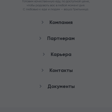
Готовим качественную еду, по доступной цене,
чтобы радовать вас в любой момент дня.
С любовью к еде и людям — ваша Грильница.
Компания
О нас
Партнерам
Рестораны
Франшиза
Карьера
Аренда
Стать агентом
Снабжение
качества
Контакты
Работа в Грильнице
Служба заботы
Документы
8 (800) 100-82-90
Публичная оферта
+7 (3852) 50-50-65
Политика
конфиденциальности