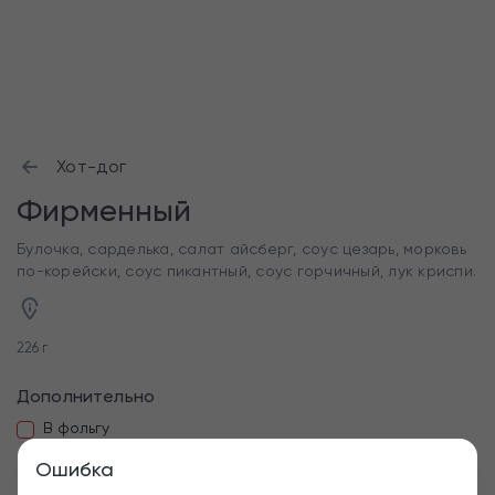
Хот-дог
Фирменный
Булочка, сарделька, салат айсберг, соус цезарь, морковь
по-корейски, соус пикантный, соус горчичный, лук криспи.
226 г
Дополнительно
В фольгу
Ошибка
Убрать