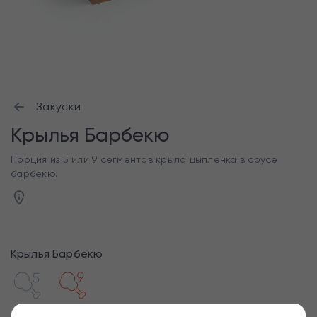
Закуски
Крылья Барбекю
Порция из 5 или 9 сегментов крыла цыпленка в соусе
барбекю.
Крылья Барбекю