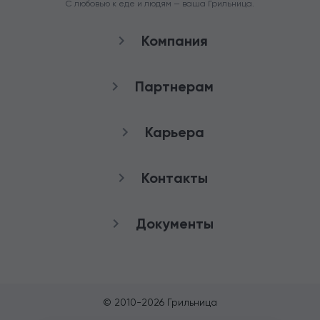
С любовью к еде и людям — ваша Грильница.
Компания
О нас
Партнерам
Рестораны
Франшиза
Карьера
Аренда
Стать агентом
Снабжение
качества
Контакты
Работа в Грильнице
Служба заботы
Документы
8 (800) 100-82-90
Публичная оферта
+7 (3852) 50-50-65
Политика
конфиденциальности
© 2010-
2026
Грильница
Согласие на обработку ПД