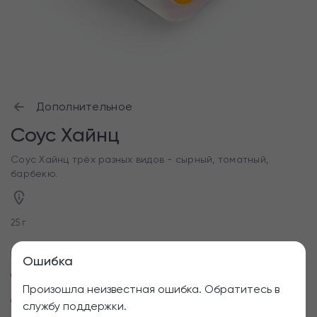
Дополнительное
Соус Хайнц
Соус Хайнц трёх разных видов - сырный, томатный,
барбекю.
25 г
Выберите соус
Ошибка
Хайнц Сырный
Хайнц Томатный
Произошла неизвестная ошибка. Обратитесь в
Хайнц Барбекю
службу поддержки.