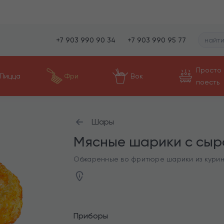
+7 903 990 90 34
+7 903 990 95 77
Просто
Пицца
Фри
Вок
поесть
Шары
Мясные шарики с сыр
Обжаренные во фритюре шарики из курино
Приборы