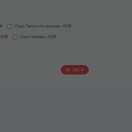
0₽
Соус Песто по-русски, +50₽
+50₽
Соус Цезарь, +50₽
280
₽