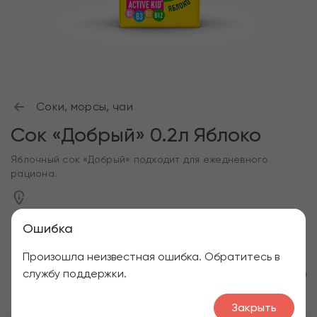
Соки, морсы, чаи
Сок «Добрый» 0.2л Яблоко
Яблочный сок «Добрый» подходит для ежедневного
рациона.
Ошибка
Произошла неизвестная ошибка. Обратитесь в
службу поддержки.
1
60
₽
Закрыть