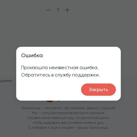
1
Ошибка
Произошла неизвестная ошибка.
Обратитесь в службу поддержки.
льсина
Закрыть
Грильница — это место, где знакомо, вкусно, с душой!
Мы — сеть ресторанов быстрого питания.
Готовим качественную еду, по доступной цене,
чтобы радовать вас в любой момент дня.
С любовью к еде и людям — ваша Грильница.