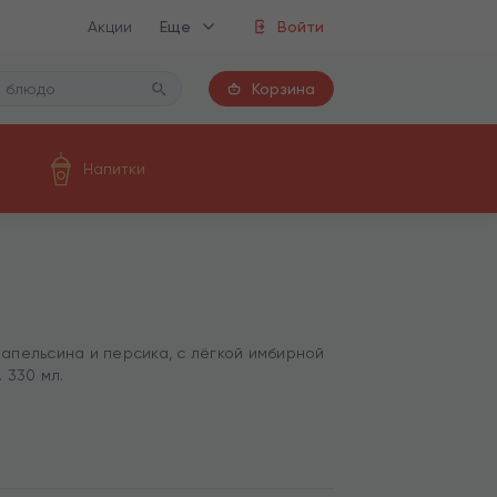
Акции
Еще
Войти
Корзина
Напитки
апельсина и персика, с лёгкой имбирной
 330 мл.