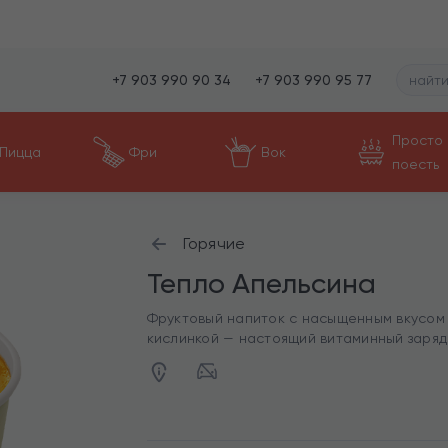
+7 903 990 90 34
+7 903 990 95 77
Просто
Пицца
Фри
Вок
поесть
Горячие
Тепло Апельсина
Фруктовый напиток с насыщенным вкусом 
кислинкой — настоящий витаминный заряд.